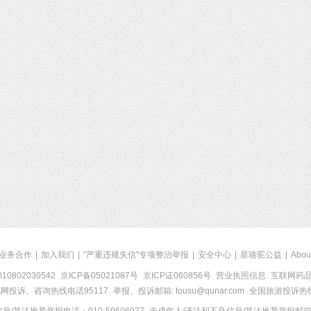
业务合作
|
加入我们
|
"严重违规失信"专项整治举报
|
安全中心
|
星骆驼公益
|
Abou
0802030542
京ICP备05021087号
京ICP证060856号
营业执照信息
互联网药品信
网投诉、咨询热线电话95117
举报、投诉邮箱: tousu@qunar.com
全国旅游投诉热线: