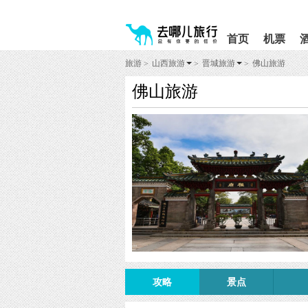
请
提
提
按
示:
示:
shift+enter
您
您
首页
机票
进
已
已
入
进
离
旅游
山西旅游
晋城旅游
佛山旅游
>
>
>
去
入
开
哪
网
网
佛山旅游
网
站
站
智
导
导
能
航
航
导
区,
区
盲
本
语
区
音
域
引
含
导
有
模
6
式
个
模
块,
按
下
Tab
攻略
景点
键
浏