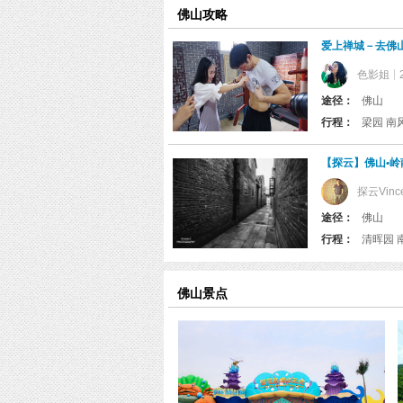
览
佛山攻略
信
息
爱上禅城－去佛
色影姐
途径：
佛山
行程：
【探云】佛山•岭
探云Vince
途径：
佛山
行程：
佛山景点