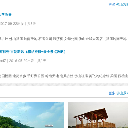
更多
佛山攻
山学咏春
2017-09-22出发
共3天
梁园 南风古灶 佛山祖庙 岭南天地 石湾公园 通济桥 文华公园 佛山金城大酒
南影秀|古韵新风（精品摄影+最全景点攻略）
ntZ
2016-05-29出发
共1天
更多
佛山景