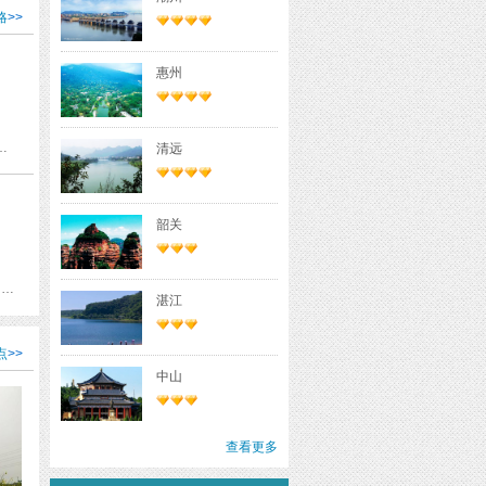
略
>>
惠州
店（祖庙岭南天地店）·中餐厅 黄飞鸿纪念馆 广东粤剧博物馆 彩福·茶余点星(星海岸店) 佛山南国陶源文化酒店
清远
韶关
清晖园 南国桃园 逢简水乡 千灯湖公园 岭南天地 南风古灶 佛山祖庙 黄飞鸿纪念馆 梁园 西樵山国艺影视城 碧江金楼 宝林寺
湛江
点
>>
中山
查看更多