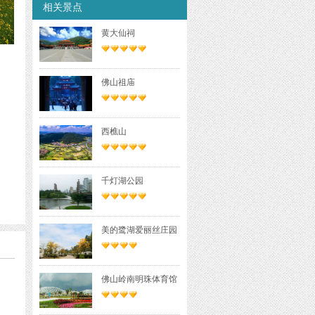
相关景点
黄大仙祠
佛山祖庙
西樵山
千灯湖公园
美的鹭湖爱丽丝庄园
佛山岭南明珠体育馆