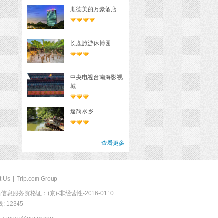
顺德美的万豪酒店
长鹿旅游休博园
中央电视台南海影视
城
逢简水乡
查看更多
t Us
|
Trip.com Group
息服务资格证：(京)-非经营性-2016-0110
 12345